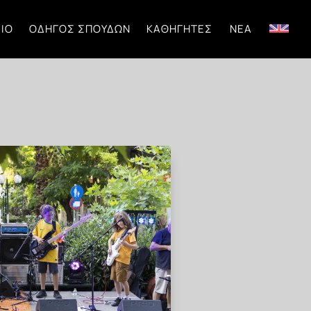
ΊΟ
ΟΔΗΓΌΣ ΣΠΟΥΔΏΝ
ΚΑΘΗΓΗΤΈΣ
ΝΈΑ