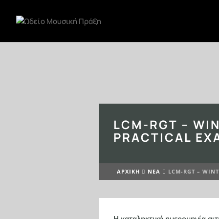
LCM-RGT – WI
PRACTICAL EX
ΑΡΧΙΚΉ
ΝΕΆ
LCM-RGT – WINT


Η καταληκτική ημερομηνία αιτ