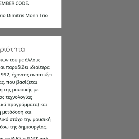
TEMBER CODE.
rio Dimitris Monn Trio
ριότητα
ιών του με άλλους
αι παραδίδει ιδιαίτερα
992, έχοντας αναπτύξει
ς, που βασίζεται
 της μουσικής με
ας τεχνολογίας
δικά προγράμματα) και
η μετάδοση και
λικό στόχο την μουσική
σω της δημιουργίας.
αι το βιβλίο BASS από