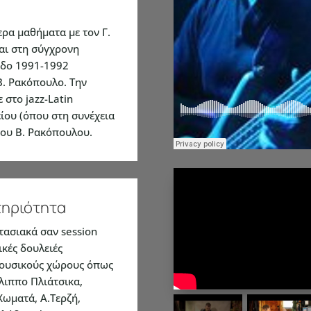
ερα μαθήματα με τον Γ.
αι στη σύγχρονη
οδο 1991-1992
B. Ρακόπουλο. Την
 στο jazz-Latin
ίου (όπου στη συνέχεια
του Β. Ρακόπουλου.
τηριότητα
τασιακά σαν session
ικές δουλειές
μουσικούς χώρους όπως
λιππο Πλιάτσικα,
 Χωματά, Α.Τερζή,