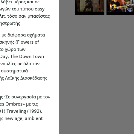
 λάβει μέρος και σε
ωγών του τύπου easy
 κλπ, τόσο σαν μπασίστας
χηστρωτής
ί με διάφορα σχήματα
σκηνής (Flowers of
το χώρο των
 Day, The Down Town
υναυλίες σε όλο τον
 συστηματικά
ής Λαϊκής Διασκέδασης
ς :Σε συνεργασία με τον
es Ombres» με τις
),Traveling (1992),
της new age, ambient