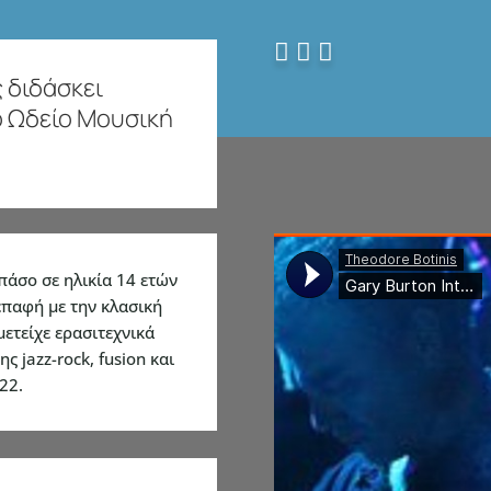



 διδάσκει
 Ωδείο Μουσική
πάσο σε ηλικία 14 ετών
επαφή με την κλασική
μετείχε ερασιτεχνικά
 jazz-rock, fusion και
22.