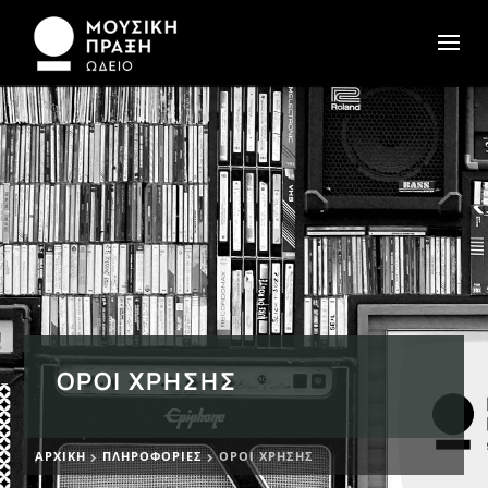
ΌΡΟΙ ΧΡΉΣΗΣ
ΑΡΧΙΚΉ
ΠΛΗΡΟΦΟΡΊΕΣ
ΌΡΟΙ ΧΡΉΣΗΣ

