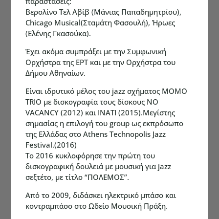
παραστάσεις:
Βερολίνο Τελ Αβίβ (Μάνιας Παπαδημητρίου),
Chicago Musical(Σταμάτη Φασουλή), Ήρωες
(Ελένης Γκασούκα).
Έχει ακόμα συμπράξει με την Συμφωνική
Ορχήστρα της ΕΡΤ και με την Ορχήστρα του
Δήμου Αθηναίων.
Είναι ιδρυτικό μέλος του jazz σχήματος MOMO
TRIO με δισκογραφία τους δίσκους NO
VACANCY (2012) και INATI (2015).Μεγίστης
σημασίας η επιλογή του group ως εκπρόσωπο
της Ελλάδας στο Αthens Technopolis Jazz
Festival.(2016)
Το 2016 κυκλοφόρησε την πρώτη του
δισκογραφική δουλειά με μουσική για jazz
σεξτέτο, με τίτλο “ΠΟΛΕΜΟΣ”.
Από το 2009, διδάσκει ηλεκτρικό μπάσο και
κοντραμπάσο στο Ωδείο Μουσική Πράξη.